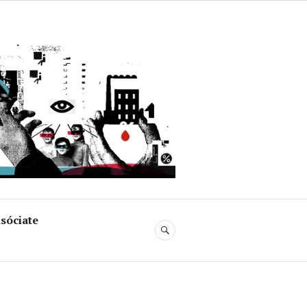
uja
sóciate
BUSCAR