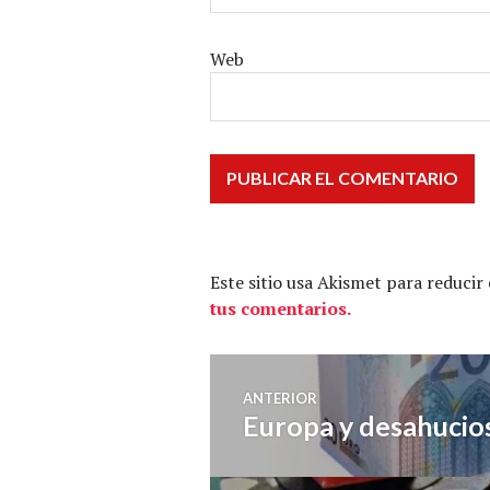
Web
Este sitio usa Akismet para reducir
tus comentarios.
Navegación
ANTERIOR
Europa y desahucio
Entrada
de
anterior: