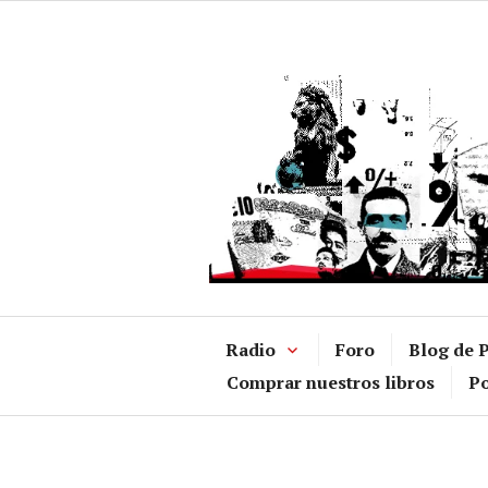
Ir
al
contenido
Radio
Foro
Blog de P
Comprar nuestros libros
Po