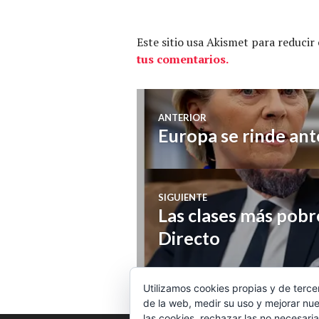
Este sitio usa Akismet para reducir
tus comentarios.
Navegación
ANTERIOR
Europa se rinde an
Entrada
de
anterior:
entradas
SIGUIENTE
Las clases más pobr
Entrada
siguiente:
Directo
Utilizamos cookies propias y de terce
de la web, medir su uso y mejorar nue
las cookies, rechazar las no necesaria