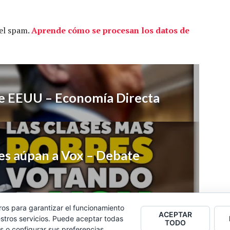
 el spam.
Aprende cómo se procesan los datos de
te EEUU – Economía Directa
es aúpan a Vox – Debate
ros para garantizar el funcionamiento
ACEPTAR
stros servicios. Puede aceptar todas
TODO
s o configurar sus preferencias.