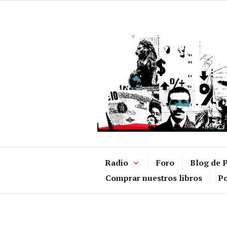
Ir
al
contenido
Radio
Foro
Blog de P
Comprar nuestros libros
Po