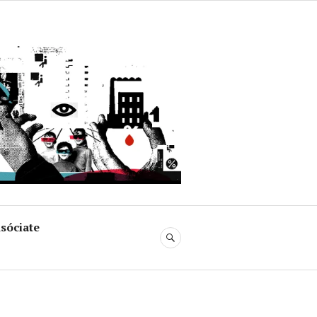
uja
sóciate
BUSCAR