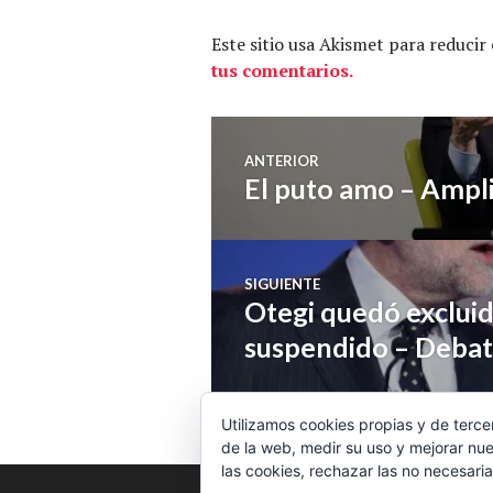
Este sitio usa Akismet para reducir
tus comentarios.
Navegación
ANTERIOR
El puto amo – Ampl
Entrada
de
anterior:
entradas
SIGUIENTE
Otegi quedó exclui
Entrada
siguiente:
suspendido – Debat
Utilizamos cookies propias y de terce
de la web, medir su uso y mejorar nue
las cookies, rechazar las no necesaria