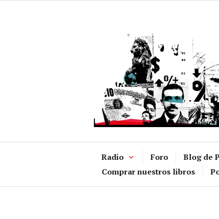
Ir
al
contenido
Radio
Foro
Blog de P
Comprar nuestros libros
Po