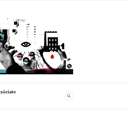
uja
sóciate
BUSCAR