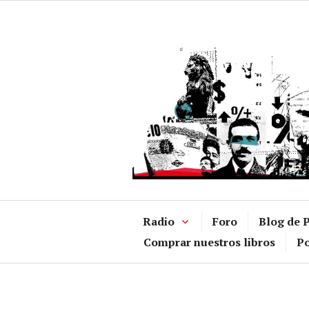
Ir
al
contenido
Radio
Foro
Blog de P
Comprar nuestros libros
Po