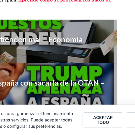
ntienden mal – Economía
paña con sacarla de la OTAN –
ros para garantizar el funcionamiento
ACEPTAR
stros servicios. Puede aceptar todas
TODO
s o configurar sus preferencias.
2026
Colectivo Burbuja