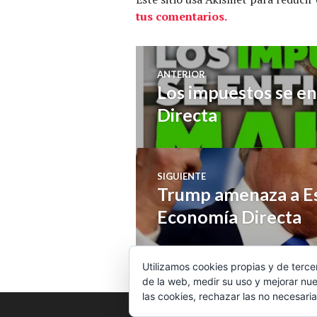
tus comentarios.
Navegación
ANTERIOR
Los impuestos se e
Entrada
de
anterior:
Directa
entradas
SIGUIENTE
Trump amenaza a Es
Entrada
siguiente:
Economía Directa
Utilizamos cookies propias y de terce
de la web, medir su uso y mejorar nue
las cookies, rechazar las no necesaria