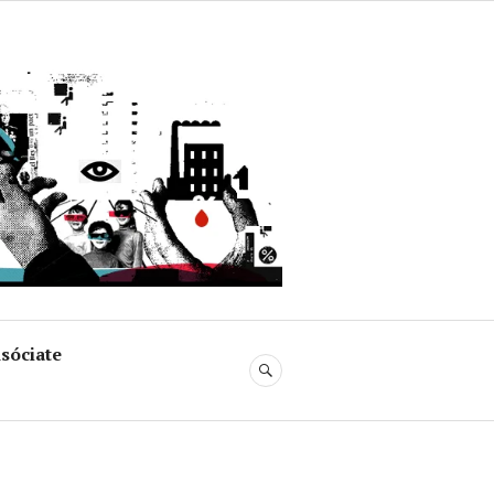
uja
sóciate
BUSCAR