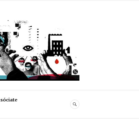
uja
sóciate
BUSCAR