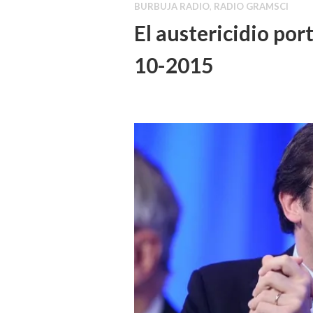
BURBUJA RADIO
,
RADIO GRAMSCI
El austericidio por
10-2015