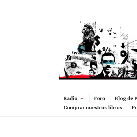
Ir
al
contenido
Radio
Foro
Blog de P
Comprar nuestros libros
Po