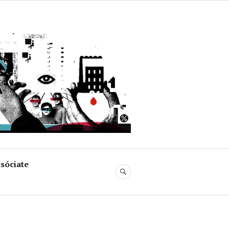
uja
sóciate
BUSCAR