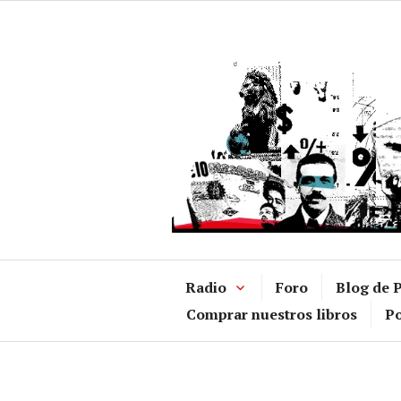
Ir
al
contenido
Radio
Foro
Blog de P
Comprar nuestros libros
Po