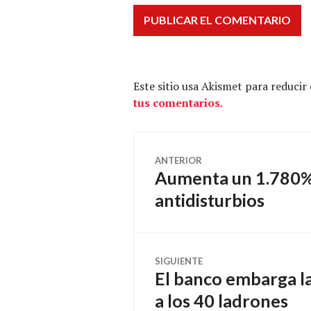
Este sitio usa Akismet para reducir
tus comentarios.
Navegación
ANTERIOR
Aumenta un 1.780% 
Entrada
de
anterior:
antidisturbios
entradas
SIGUIENTE
El banco embarga la
Entrada
siguiente:
a los 40 ladrones