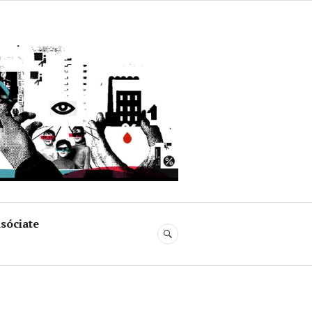
uja
sóciate
BUSCAR