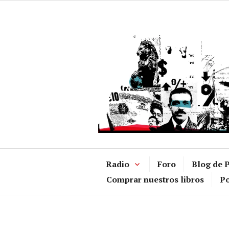
Ir
al
contenido
Radio
Foro
Blog de P
Comprar nuestros libros
Po