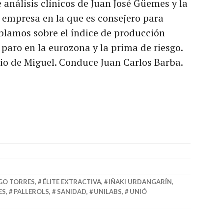
e análisis clínicos de Juan José Güemes y la
a empresa en la que es consejero para
ablamos sobre el índice de producción
l paro en la eurozona y la prima de riesgo.
o de Miguel. Conduce Juan Carlos Barba.
GO TORRES
,
ÉLITE EXTRACTIVA
,
IÑAKI URDANGARÍN
,
ES
,
PALLEROLS
,
SANIDAD
,
UNILABS
,
UNIÓ