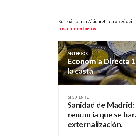
Este sitio usa Akismet para reducir
tus comentarios.
Navegación
ANTERIOR
Economía Directa 1
Entrada
de
anterior:
la casta
entradas
SIGUIENTE
Sanidad de Madrid: 
Entrada
siguiente:
renuncia que se hará 
externalización.