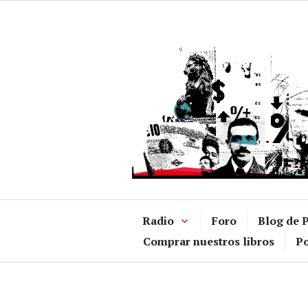
Ir
al
contenido
Radio
Foro
Blog de P
Comprar nuestros libros
Po