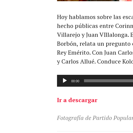
Hoy hablamos sobre las esc
hecho públicas entre Corinn
Villarejo y Juan VIllalonga. 
Borbón, relata un pregunto 
Rey Emérito. Con Juan Carlo
y Carlos Allué. Conduce Kol
Reproductor
00:00
de
audio
Ir a descargar
Fotografía de Partido Popular