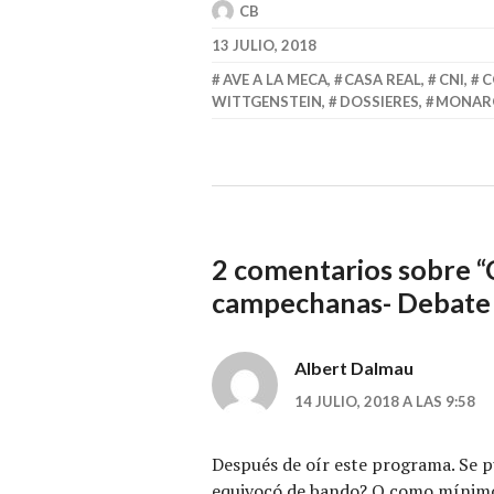
CB
13 JULIO, 2018
AVE A LA MECA
,
CASA REAL
,
CNI
,
C
WITTGENSTEIN
,
DOSSIERES
,
MONAR
2 comentarios sobre “
campechanas- Debate 
Albert Dalmau
14 JULIO, 2018 A LAS 9:58
Después de oír este programa. Se pu
equivocó de bando? O como mínimo h