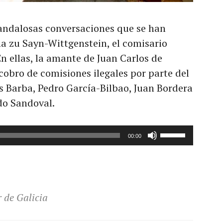
andalosas conversaciones que se han
a zu Sayn-Wittgenstein, el comisario
En ellas, la amante de Juan Carlos de
cobro de comisiones ilegales por parte del
s Barba, Pedro García-Bilbao, Juan Bordera
do Sandoval.
Utiliza
00:00
las
teclas
de
flecha
 de Galicia
arriba/abajo
para