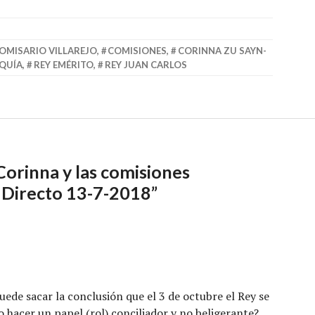
aumentar
o
OMISARIO VILLAREJO
,
COMISIONES
,
CORINNA ZU SAYN-
disminuir
QUÍA
,
REY EMÉRITO
,
REY JUAN CARLOS
el
volumen.
Corinna y las comisiones
Directo 13-7-2018
”
ede sacar la conclusión que el 3 de octubre el Rey se
acer un papel (rol) conciliador y no beligerante?