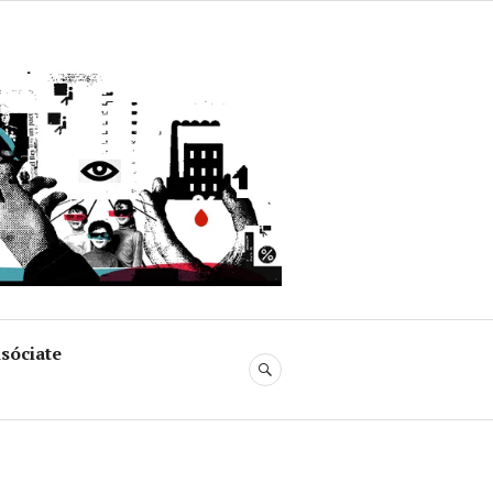
uja
sóciate
BUSCAR