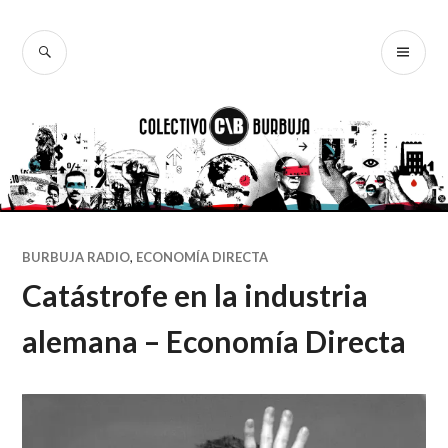
Ir
al
BUSCAR
ME
Colectivo
contenido
PR
Burbuja
BURBUJA RADIO
,
ECONOMÍA DIRECTA
Catástrofe en la industria
alemana – Economía Directa