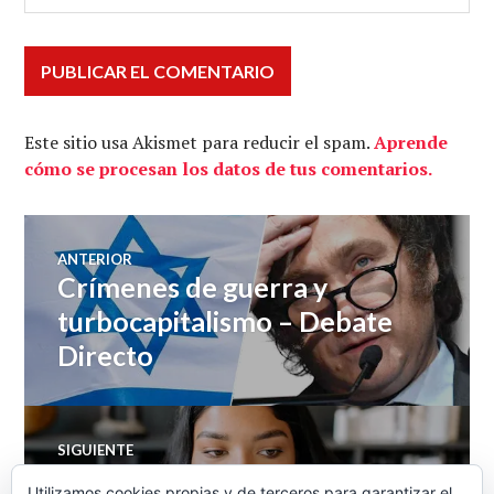
Este sitio usa Akismet para reducir el spam.
Aprende
cómo se procesan los datos de tus comentarios.
Navegación
ANTERIOR
Crímenes de guerra y
Entrada
de
anterior:
turbocapitalismo – Debate
Directo
entradas
SIGUIENTE
Los racistas me coméis los
Entrada
Utilizamos cookies propias y de terceros para garantizar el