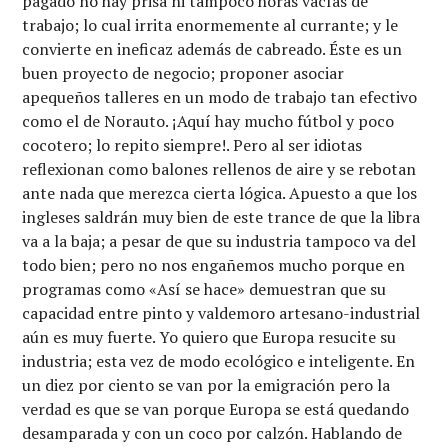
pàgado no hay prisa ni tampoco horas vacías de
trabajo; lo cual irrita enormemente al currante; y le
convierte en ineficaz además de cabreado. Éste es un
buen proyecto de negocio; proponer asociar
apequeños talleres en un modo de trabajo tan efectivo
como el de Norauto. ¡Aquí hay mucho fútbol y poco
cocotero; lo repito siempre!. Pero al ser idiotas
reflexionan como balones rellenos de aire y se rebotan
ante nada que merezca cierta lógica. Apuesto a que los
ingleses saldrán muy bien de este trance de que la libra
va a la baja; a pesar de que su industria tampoco va del
todo bien; pero no nos engañemos mucho porque en
programas como «Así se hace» demuestran que su
capacidad entre pinto y valdemoro artesano-industrial
aún es muy fuerte. Yo quiero que Europa resucite su
industria; esta vez de modo ecológico e inteligente. En
un diez por ciento se van por la emigración pero la
verdad es que se van porque Europa se está quedando
desamparada y con un coco por calzón. Hablando de