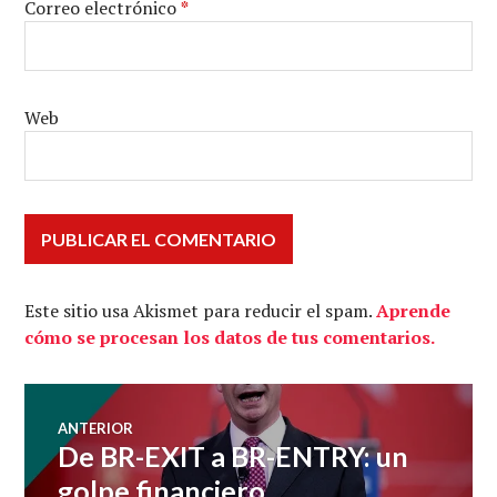
Correo electrónico
*
Web
Este sitio usa Akismet para reducir el spam.
Aprende
cómo se procesan los datos de tus comentarios.
Navegación
ANTERIOR
De BR-EXIT a BR-ENTRY: un
Entrada
de
anterior:
golpe financiero