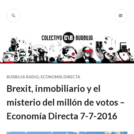
Ir
al
BUSCAR
ME
Colectivo
contenido
PR
Burbuja
BURBUJA RADIO
,
ECONOMÍA DIRECTA
Brexit, inmobiliario y el
misterio del millón de votos –
Economía Directa 7-7-2016