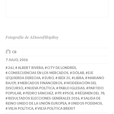
Fotografía de ADoseofShipBoy
CB
7 JULIO, 2016
26J
,
ALBERT RIVERA
,
CITY DE LONDRES
,
CONSECUENCIAS EN LOS MERCADOS
,
DÓLAR
,
EJE
IZQUIERDA DERECHA
,
EURO
,
IBEX 35
,
LIBRA
,
MARIANO
RAJOY
,
MERCADOS FINANCIEROS
,
MODERACIÓN DEL
DISCURSO
,
NUEVA POLÍTICA
,
PABLO IGLESIAS
,
PARTIDO
POPULAR
,
PEDRO SÁNCHEZ
,
PP
,
PSOE
,
RÉGIMEN DEL 78
,
RESULTADOS ELECCIONES GENERALES 2016
,
SALIDA DE
REINO UNIDO DE LA UNIÓN EUROPEA
,
UNIDOS PODEMOS
,
VIEJA POLÍTICA
,
VIEJA POLÍTICA BREXIT