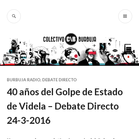
Ir
al
BUSCAR
ME
Colectivo
contenido
PR
Burbuja
BURBUJA RADIO
,
DEBATE DIRECTO
40 años del Golpe de Estado
de Videla – Debate Directo
24-3-2016