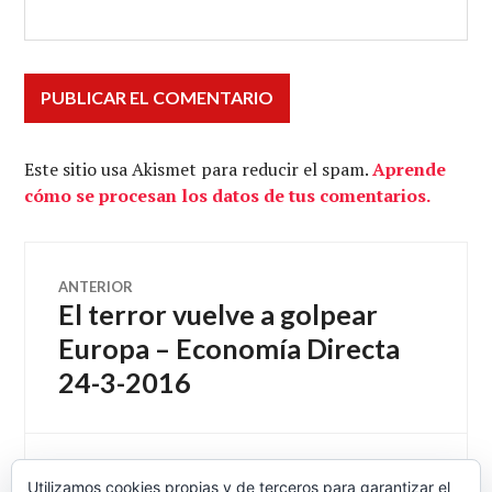
Este sitio usa Akismet para reducir el spam.
Aprende
cómo se procesan los datos de tus comentarios.
Navegación
ANTERIOR
El terror vuelve a golpear
Entrada
de
anterior:
Europa – Economía Directa
24-3-2016
entradas
SIGUIENTE
Utilizamos cookies propias y de terceros para garantizar el