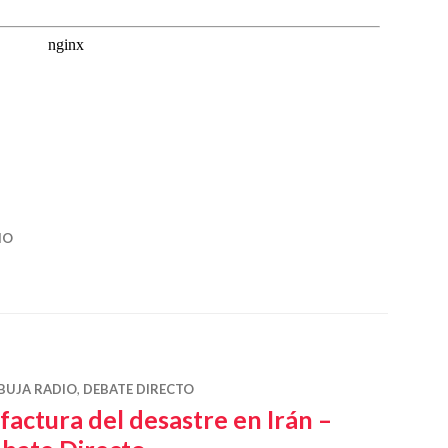
lítica mundial – Debate Directo»
IO
BUJA RADIO
,
DEBATE DIRECTO
 factura del desastre en Irán –