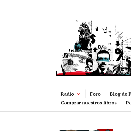
Ir
al
contenido
Radio
Foro
Blog de P
Comprar nuestros libros
Po