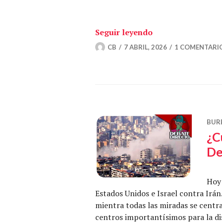
«La factura del de
Seguir leyendo
CB
7 ABRIL, 2026
1 COMENTARI
BUR
¿C
De
Hoy 
Estados Unidos e Israel contra Irán
mientra todas las miradas se centra
centros importantísimos para la dis