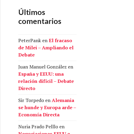
Últimos
comentarios
PeterPank
en
El fracaso
de Milei – Ampliando el
Debate
Juan Manuel González
en
España y EEUU: una
relación difícil – Debate
Directo
Sir Torpedo
en
Alemania
se hunde y Europa arde –
Economía Directa
Nuria Prado Pelllo
en
Negociaciones EEUU e