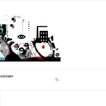
uja
sóciate
BUSCAR