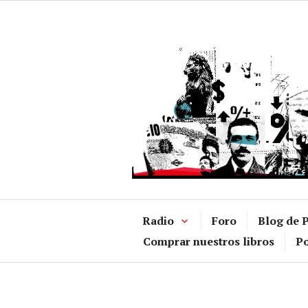
Ir
al
contenido
Radio
Foro
Blog de P
Comprar nuestros libros
Po