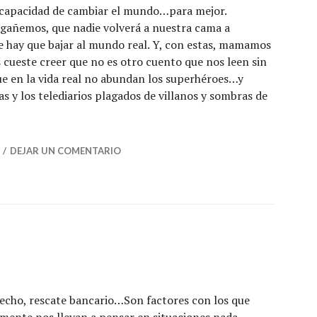
u capacidad de cambiar el mundo…para mejor.
ngañemos, que nadie volverá a nuestra cama a
 hay que bajar al mundo real. Y, con estas, mamamos
 cueste creer que no es otro cuento que nos leen sin
que en la vida real no abundan los superhéroes…y
s y los telediarios plagados de villanos y sombras de
ados de superhéroes»
DEJAR UN COMENTARIO
 techo, rescate bancario…Son factores con los que
emente nos llevan a pensar en situaciones nada