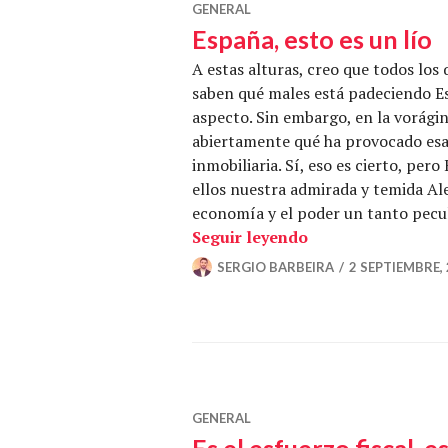
GENERAL
España, esto es un lío
A estas alturas, creo que todos lo
saben qué males está padeciendo Esp
aspecto. Sin embargo, en la vorágin
abiertamente qué ha provocado esa 
inmobiliaria. Sí, eso es cierto, per
ellos nuestra admirada y temida Ale
economía y el poder un tanto pecul
«España, esto es u
Seguir leyendo
SERGIO BARBEIRA
2 SEPTIEMBRE,
GENERAL
Es el esfuerzo fiscal, e