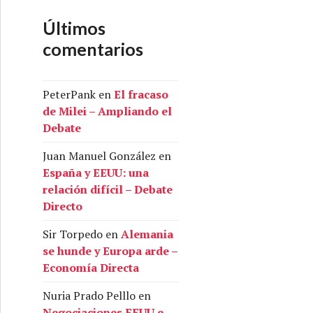
Últimos
comentarios
PeterPank
en
El fracaso
de Milei – Ampliando el
Debate
Juan Manuel González
en
España y EEUU: una
relación difícil – Debate
Directo
Sir Torpedo
en
Alemania
se hunde y Europa arde –
Economía Directa
Nuria Prado Pelllo
en
Negociaciones EEUU e