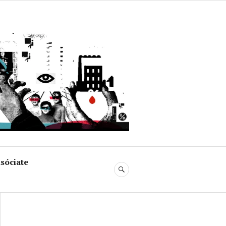
uja
sóciate
BUSCAR