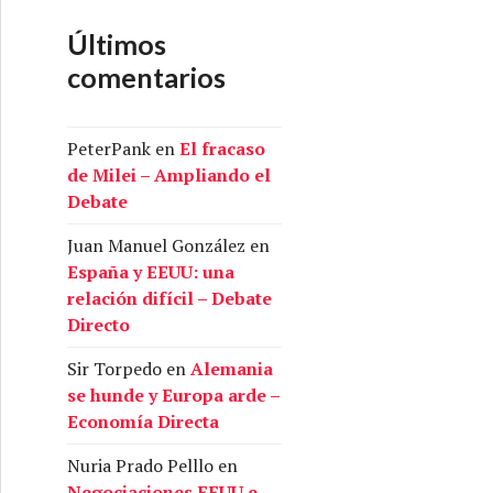
Últimos
comentarios
PeterPank
en
El fracaso
de Milei – Ampliando el
Debate
Juan Manuel González
en
España y EEUU: una
relación difícil – Debate
Directo
Sir Torpedo
en
Alemania
se hunde y Europa arde –
Economía Directa
Nuria Prado Pelllo
en
Negociaciones EEUU e