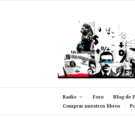
Ir
al
contenido
Radio
Foro
Blog de P
Comprar nuestros libros
Po