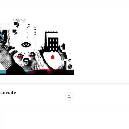
uja
sóciate
BUSCAR