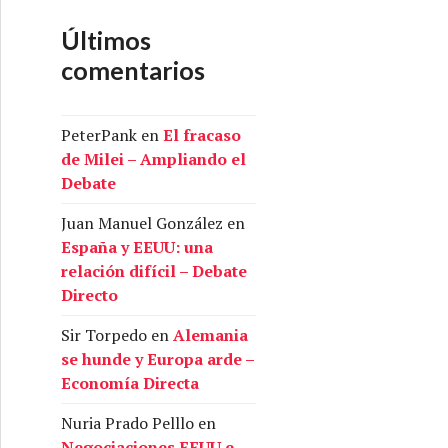
Últimos
comentarios
PeterPank
en
El fracaso
de Milei – Ampliando el
Debate
Juan Manuel González
en
España y EEUU: una
relación difícil – Debate
Directo
Sir Torpedo
en
Alemania
se hunde y Europa arde –
Economía Directa
Nuria Prado Pelllo
en
Negociaciones EEUU e