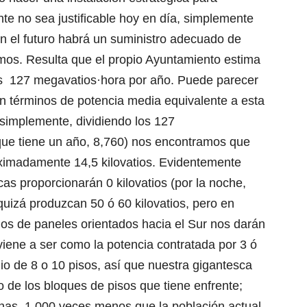
 no sea justificable hoy en día, simplemente
n el futuro habrá un suministro adecuado de
amos. Resulta que el propio Ayuntamiento estima
os 127 megavatios·hora por año. Puede parecer
n términos de potencia media equivalente a esta
simplemente, dividiendo los 127
que tiene un año, 8,760) nos encontramos que
ximadamente 14,5 kilovatios. Evidentemente
s proporcionarán 0 kilovatios (por la noche,
quizá produzcan 50 ó 60 kilovatios, pero en
os de paneles orientados hacia el Sur nos darán
viene a ser como la potencia contratada por 3 ó
o de 8 o 10 pisos, así que nuestra gigantesca
o de los bloques de pisos que tiene enfrente;
as, 1.000 veces menos que la población actual