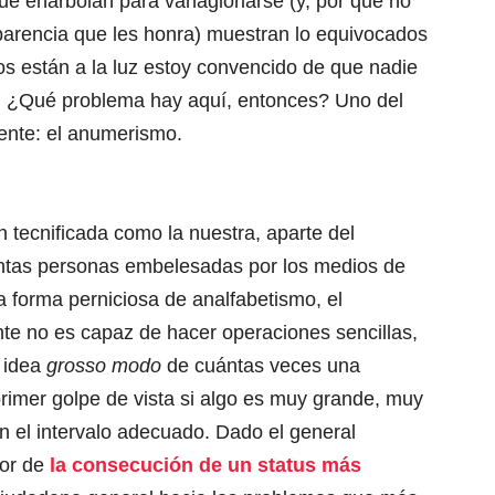
ue enarbolan para vanagloriarse (y, por qué no
nsparencia que les honra) muestran lo equivocados
s están a la luz estoy convencido de que nadie
. ¿Qué problema hay aquí, entonces? Uno del
nte: el anumerismo.
 tecnificada como la nuestra, aparte del
ntas personas embelesadas por los medios de
a forma perniciosa de analfabetismo, el
nte no es capaz de hacer operaciones sencillas,
 idea
grosso modo
de cuántas veces una
primer golpe de vista si algo es muy grande, muy
 el intervalo adecuado. Dado el general
mor de
la consecución de un status más