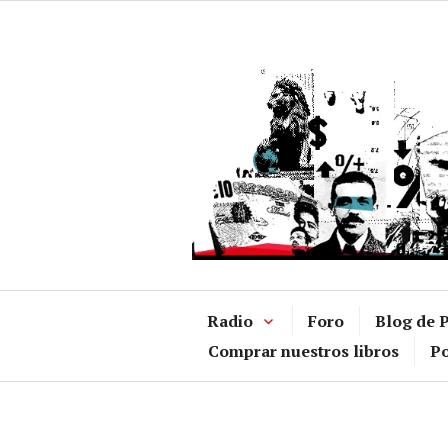
Ir
al
contenido
Radio
Foro
Blog de P
Comprar nuestros libros
Po