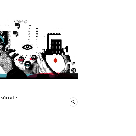
uja
sóciate
BUSCAR