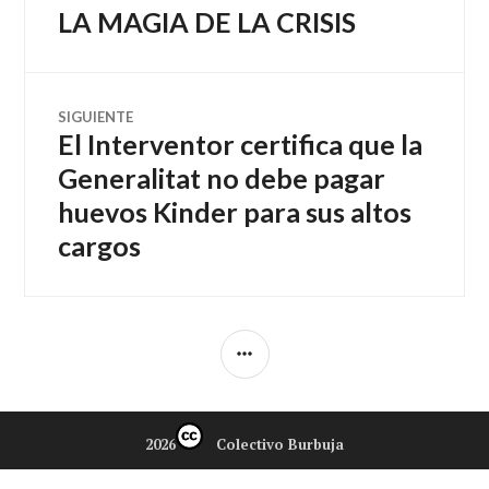
LA MAGIA DE LA CRISIS
Entrada
de
anterior:
entradas
SIGUIENTE
El Interventor certifica que la
Entrada
siguiente:
Generalitat no debe pagar
huevos Kinder para sus altos
cargos
BARRA
LATERAL
2026
Colectivo Burbuja