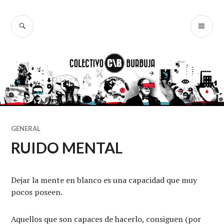
Ir
al
BUSCAR
ME
Colectivo
contenido
PR
Burbuja
GENERAL
RUIDO MENTAL
Dejar la mente en blanco es una capacidad que muy
pocos poseen.
Aquellos que son capaces de hacerlo, consiguen (por