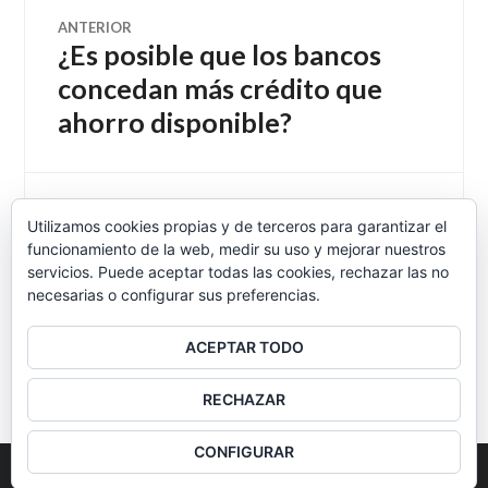
Navegación
ANTERIOR
¿Es posible que los bancos
Entrada
de
anterior:
concedan más crédito que
ahorro disponible?
entradas
SIGUIENTE
Utilizamos cookies propias y de terceros para garantizar el
Programa de radio del 22 de
Entrada
funcionamiento de la web, medir su uso y mejorar nuestros
siguiente:
noviembre
servicios. Puede aceptar todas las cookies, rechazar las no
necesarias o configurar sus preferencias.
ACEPTAR TODO
BARRA
RECHAZAR
LATERAL
CONFIGURAR
2026
Colectivo Burbuja