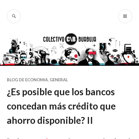
Ir
al
BUSCAR
ME
Colectivo
contenido
PR
Burbuja
BLOG DE ECONOMIA
,
GENERAL
¿Es posible que los bancos
concedan más crédito que
ahorro disponible? II