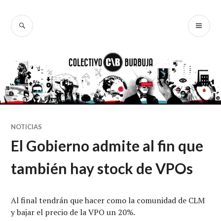
Ir
al
BUSCAR
ME
Colectivo
contenido
PR
Burbuja
NOTICIAS
El Gobierno admite al fin que
también hay stock de VPOs
Al final tendrán que hacer como la comunidad de CLM
y bajar el precio de la VPO un 20%.