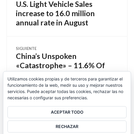
U.S. Light Vehicle Sales
Entrada
de
anterior:
increase to 16.0 million
annual rate in August
entradas
SIGUIENTE
China’s Unspoken
Entrada
siguiente:
«Catastrophe» – 11.6% Of
The Population, Or 114
Utilizamos cookies propias y de terceros para garantizar el
Million, Have Diabetes: More
funcionamiento de la web, medir su uso y mejorar nuestros
Than The US
servicios. Puede aceptar todas las cookies, rechazar las no
necesarias o configurar sus preferencias.
ACEPTAR TODO
BARRA
RECHAZAR
LATERAL