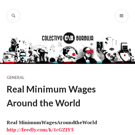
Ir
al
BUSCAR
ME
Colectivo
contenido
PR
Burbuja
GENERAL
Real Minimum Wages
Around the World
Real MinimumWagesAroundtheWorld
http
://
feedly.com
/k/1cGZJY5