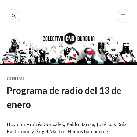
Ir
al
BUSCAR
ME
Colectivo
contenido
PR
Burbuja
GENERAL
Programa de radio del 13 de
enero
Hoy con Andrés González, Pablo Baroja, José Luis Ruiz
Bartolomé y Ángel Martín. Hemos hablado del