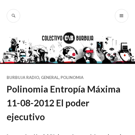
Ir
al
BUSCAR
ME
Colectivo
contenido
PR
Burbuja
BURBUJA RADIO
,
GENERAL
,
POLINOMIA
Polinomia Entropía Máxima
11-08-2012 El poder
ejecutivo