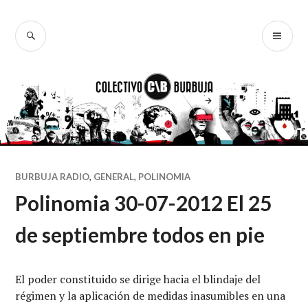
Ir
al
BUSCAR
ME
Colectivo
contenido
PR
Burbuja
BURBUJA RADIO
,
GENERAL
,
POLINOMIA
Polinomia 30-07-2012 El 25
de septiembre todos en pie
El poder constituido se dirige hacia el blindaje del
régimen y la aplicación de medidas inasumibles en una