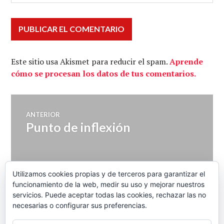
Este sitio usa Akismet para reducir el spam.
Aprende
cómo se procesan los datos de tus comentarios.
Navegación
ANTERIOR
Punto de inflexión
Entrada
de
anterior:
entradas
SIGUIENTE
Utilizamos cookies propias y de terceros para garantizar el
Polinomia 01-08-2012 Sin
Entrada
funcionamiento de la web, medir su uso y mejorar nuestros
siguiente:
democracia no hay futuro
servicios. Puede aceptar todas las cookies, rechazar las no
necesarias o configurar sus preferencias.