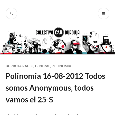
Ir
al
BUSCAR
ME
Colectivo
contenido
PR
Burbuja
BURBUJA RADIO
,
GENERAL
,
POLINOMIA
Polinomia 16-08-2012 Todos
somos Anonymous, todos
vamos el 25-S