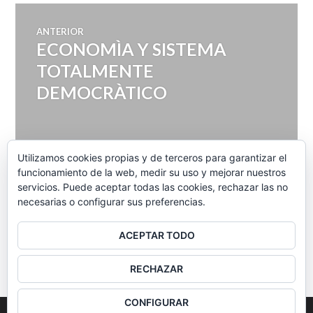
Navegación
ANTERIOR
ECONOMÌA Y SISTEMA
Entrada
de
anterior:
TOTALMENTE
DEMOCRÀTICO
entradas
SIGUIENTE
Utilizamos cookies propias y de terceros para garantizar el
C/B entrevista a Santiago
Entrada
funcionamiento de la web, medir su uso y mejorar nuestros
siguiente:
Niño Becerra; Antes del crack
servicios. Puede aceptar todas las cookies, rechazar las no
necesarias o configurar sus preferencias.
ACEPTAR TODO
BARRA
RECHAZAR
LATERAL
CONFIGURAR