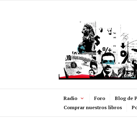
Ir
al
contenido
Radio
Foro
Blog de P
Comprar nuestros libros
Po