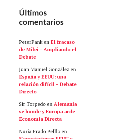
Últimos
comentarios
PeterPank
en
El fracaso
de Milei – Ampliando el
Debate
Juan Manuel González
en
España y EEUU: una
relación difícil – Debate
Directo
Sir Torpedo
en
Alemania
se hunde y Europa arde –
Economía Directa
Nuria Prado Pelllo
en
Negociaciones EEUU e