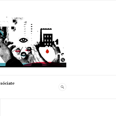
uja
sóciate
BUSCAR