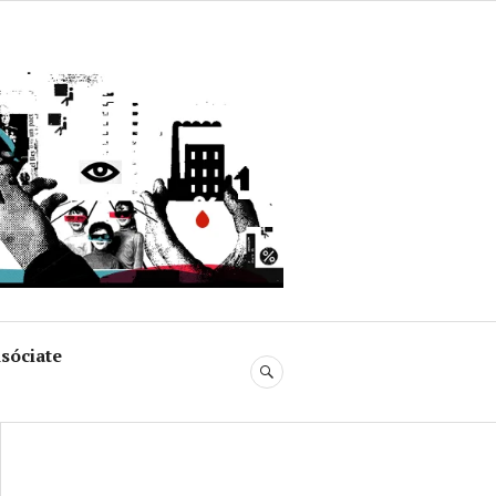
uja
sóciate
BUSCAR