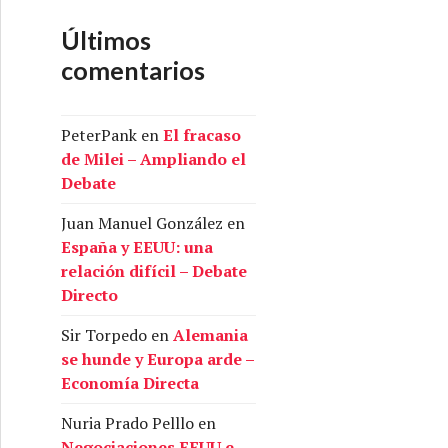
Últimos
comentarios
PeterPank
en
El fracaso
de Milei – Ampliando el
Debate
Juan Manuel González
en
España y EEUU: una
relación difícil – Debate
Directo
Sir Torpedo
en
Alemania
se hunde y Europa arde –
Economía Directa
Nuria Prado Pelllo
en
Negociaciones EEUU e