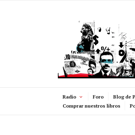
Ir
al
contenido
Radio
Foro
Blog de P
Comprar nuestros libros
Po