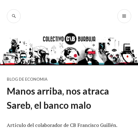
Ir
al
BUSCAR
ME
Colectivo
contenido
PR
Burbuja
BLOG DE ECONOMIA
Manos arriba, nos atraca
Sareb, el banco malo
Artículo del colaborador de CB Francisco Guillén.