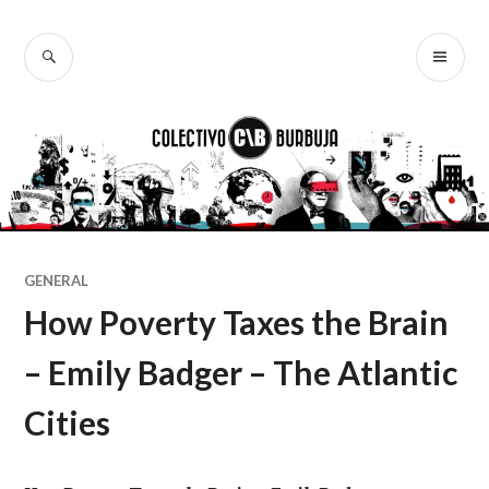
Ir
al
BUSCAR
ME
Colectivo
contenido
PR
Burbuja
GENERAL
How Poverty Taxes the Brain
– Emily Badger – The Atlantic
Cities