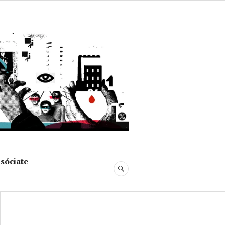
uja
sóciate
BUSCAR