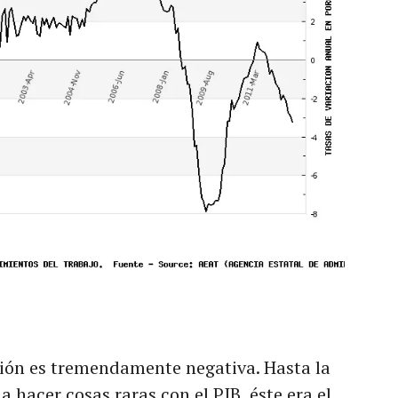
ución es tremendamente negativa. Hasta la
a hacer cosas raras con el PIB, éste era el