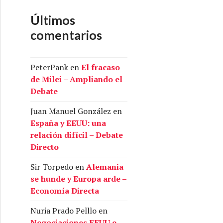
Últimos
comentarios
PeterPank
en
El fracaso
de Milei – Ampliando el
Debate
Juan Manuel González
en
España y EEUU: una
relación difícil – Debate
Directo
Sir Torpedo
en
Alemania
se hunde y Europa arde –
Economía Directa
Nuria Prado Pelllo
en
Negociaciones EEUU e