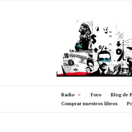
Ir
al
contenido
Radio
Foro
Blog de P
Comprar nuestros libros
Po