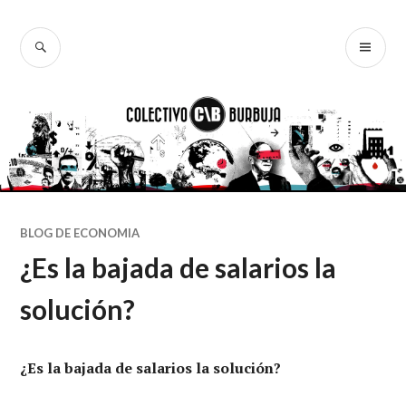
Ir
al
BUSCAR
ME
Colectivo
contenido
PR
Burbuja
BLOG DE ECONOMIA
¿Es la bajada de salarios la
solución?
¿Es la bajada de salarios la solución?