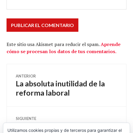
Este sitio usa Akismet para reducir el spam.
Aprende
cómo se procesan los datos de tus comentarios.
Navegación
ANTERIOR
La absoluta inutilidad de la
Entrada
de
anterior:
reforma laboral
entradas
SIGUIENTE
Otra solución imposible por
Entrada
Utilizamos cookies propias y de terceros para garantizar el
siguiente: