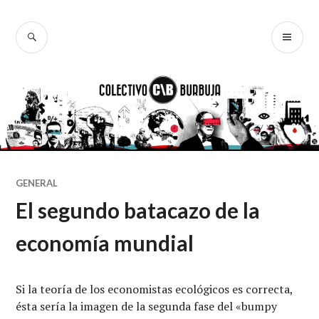
Ir
al
BUSCAR
ME
Colectivo
contenido
PR
Burbuja
GENERAL
El segundo batacazo de la
economía mundial
Si la teoría de los economistas ecológicos es correcta,
ésta sería la imagen de la segunda fase del «bumpy