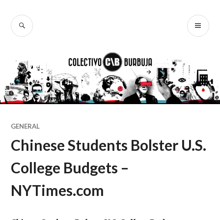
Ir
al
BUSCAR
ME
Colectivo
contenido
PR
Burbuja
GENERAL
Chinese Students Bolster U.S.
College Budgets –
NYTimes.com