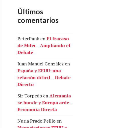
Últimos
comentarios
PeterPank
en
El fracaso
de Milei – Ampliando el
Debate
Juan Manuel González
en
España y EEUU: una
relación difícil – Debate
Directo
Sir Torpedo
en
Alemania
se hunde y Europa arde –
Economía Directa
Nuria Prado Pelllo
en
Negociaciones EEUU e