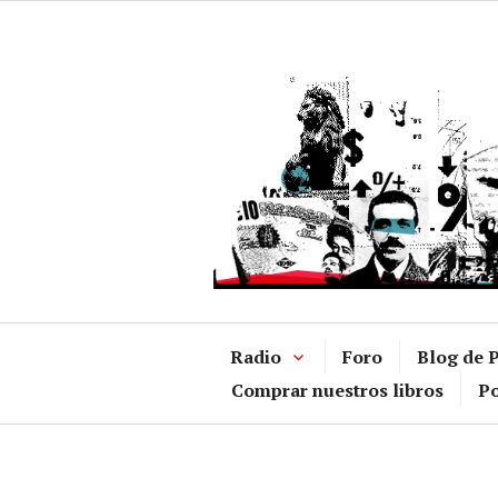
Ir
al
contenido
Radio
Foro
Blog de P
Comprar nuestros libros
Po