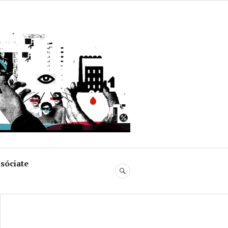
uja
sóciate
BUSCAR