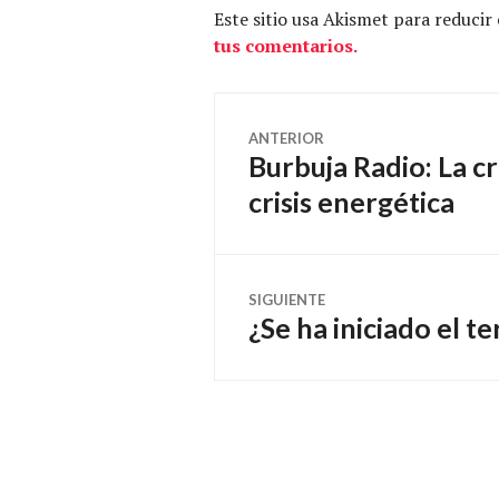
Este sitio usa Akismet para reducir
tus comentarios.
Navegación
ANTERIOR
Burbuja Radio: La cr
Entrada
de
anterior:
crisis energética
entradas
SIGUIENTE
¿Se ha iniciado el t
Entrada
siguiente: