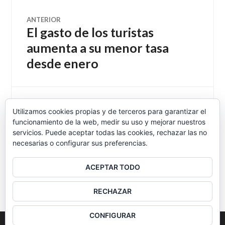
Navegación
ANTERIOR
El gasto de los turistas
Entrada
de
anterior:
aumenta a su menor tasa
desde enero
entradas
SIGUIENTE
Utilizamos cookies propias y de terceros para garantizar el
Programa de radio del 29 de
Entrada
funcionamiento de la web, medir su uso y mejorar nuestros
siguiente:
diciembre
servicios. Puede aceptar todas las cookies, rechazar las no
necesarias o configurar sus preferencias.
ACEPTAR TODO
BARRA
RECHAZAR
LATERAL
CONFIGURAR