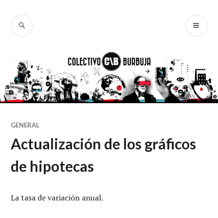
Ir
al
BUSCAR
ME
Colectivo
contenido
PR
Burbuja
GENERAL
Actualización de los gráficos
de hipotecas
La tasa de variación anual.