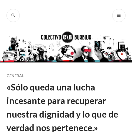
Ir
al
BUSCAR
ME
Colectivo
contenido
PR
Burbuja
GENERAL
«Sólo queda una lucha
incesante para recuperar
nuestra dignidad y lo que de
verdad nos pertenece.»