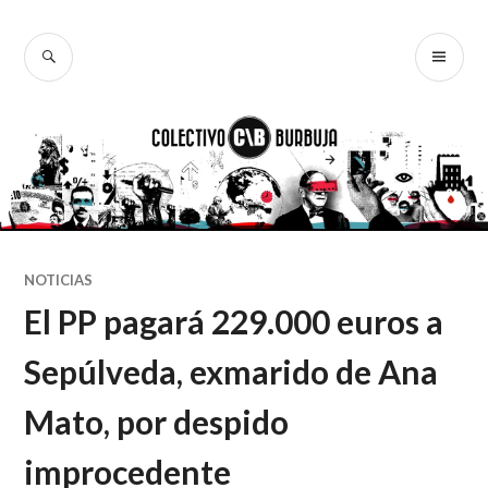
Ir
al
BUSCAR
ME
Colectivo
contenido
PR
Burbuja
NOTICIAS
El PP pagará 229.000 euros a
Sepúlveda, exmarido de Ana
Mato, por despido
improcedente