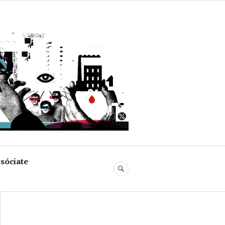
uja
sóciate
BUSCAR