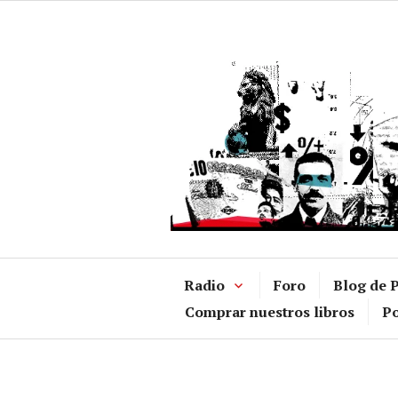
Ir
al
contenido
Radio
Foro
Blog de P
Comprar nuestros libros
Po