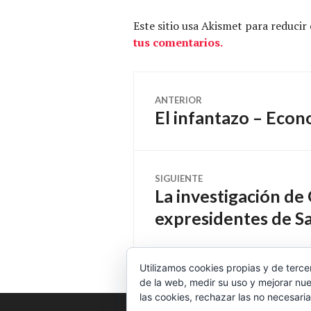
Este sitio usa Akismet para reducir
tus comentarios.
Navegación
ANTERIOR
El infantazo – Eco
Entrada
de
anterior:
entradas
SIGUIENTE
La investigación de 
Entrada
siguiente:
expresidentes de Sa
Utilizamos cookies propias y de terce
de la web, medir su uso y mejorar nue
las cookies, rechazar las no necesaria