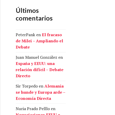
Últimos
comentarios
PeterPank
en
El fracaso
de Milei – Ampliando el
Debate
Juan Manuel González
en
España y EEUU: una
relación difícil – Debate
Directo
Sir Torpedo
en
Alemania
se hunde y Europa arde –
Economía Directa
Nuria Prado Pelllo
en
Negociaciones EEUU e