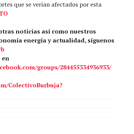
ortes que se verían afectados por esta
TO
 otras noticias así como nuestros
onomía energía y actualidad, síguenos
rb
e en
acebook.com/groups/284455334936933/
om/ColectivoBurbuja?