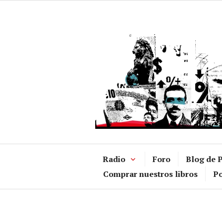
Ir
al
contenido
Radio
Foro
Blog de P
Comprar nuestros libros
Po