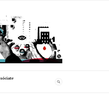
uja
sóciate
BUSCAR