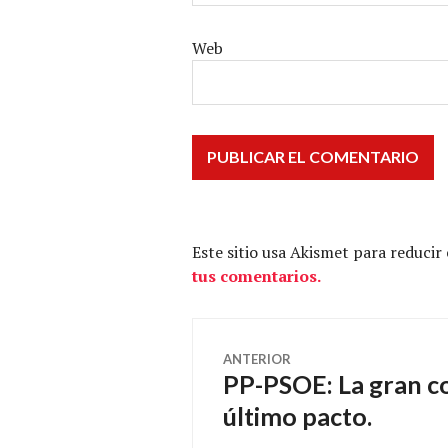
Web
Este sitio usa Akismet para reducir
tus comentarios.
Navegación
ANTERIOR
PP-PSOE: La gran co
Entrada
de
anterior:
último pacto.