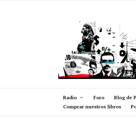
Ir
al
contenido
Radio
Foro
Blog de P
Comprar nuestros libros
Po