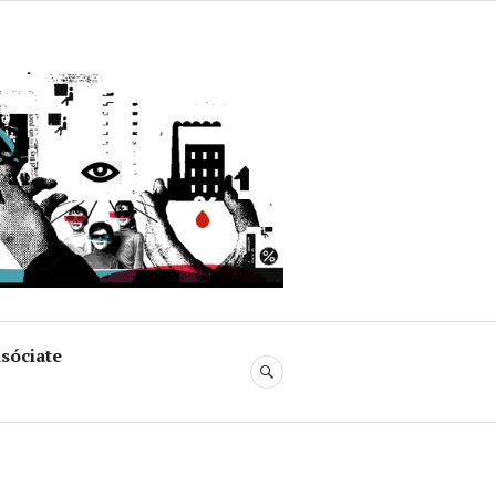
uja
sóciate
BUSCAR