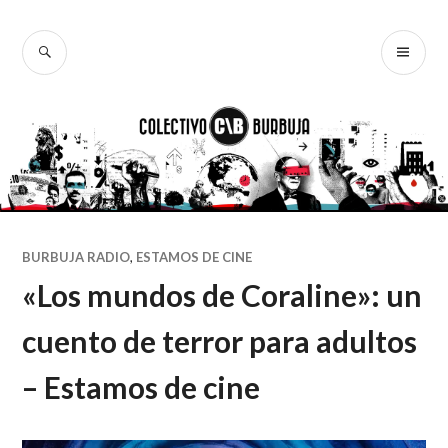
Ir
al
BUSCAR
ME
Colectivo
contenido
PR
Burbuja
BURBUJA RADIO
,
ESTAMOS DE CINE
«Los mundos de Coraline»: un
cuento de terror para adultos
– Estamos de cine