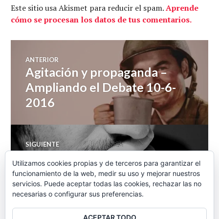
Este sitio usa Akismet para reducir el spam.
Aprende
cómo se procesan los datos de tus comentarios.
Navegación
ANTERIOR
Agitación y propaganda –
Entrada
de
anterior:
Ampliando el Debate 10-6-
2016
entradas
SIGUIENTE
¿Qué es la izquierda hoy en
Entrada
Utilizamos cookies propias y de terceros para garantizar el
siguiente:
día? – Debate Directo 11-6-
funcionamiento de la web, medir su uso y mejorar nuestros
servicios. Puede aceptar todas las cookies, rechazar las no
2016
necesarias o configurar sus preferencias.
ACEPTAR TODO