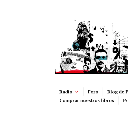
Ir
al
contenido
Radio
Foro
Blog de P
Comprar nuestros libros
Po