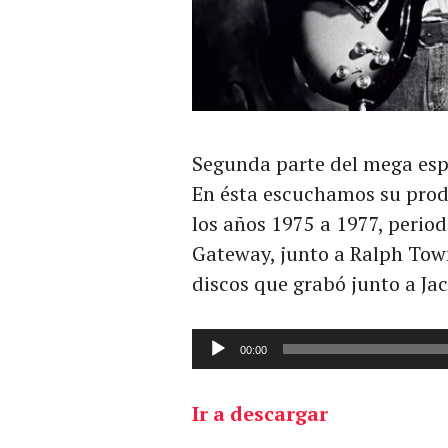
Segunda parte del mega esp
En ésta escuchamos su pro
los años 1975 a 1977, period
Gateway, junto a Ralph Tow
discos que grabó junto a Ja
Reproductor
00:00
de
audio
Ir a descargar