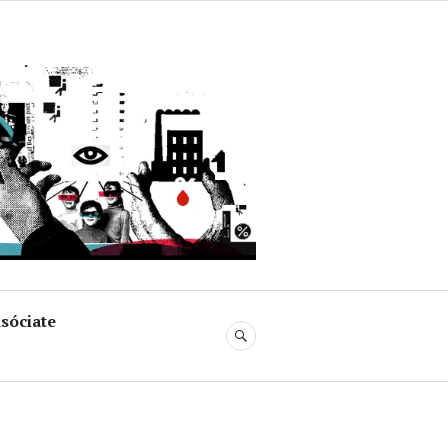
uja
sóciate
BUSCAR