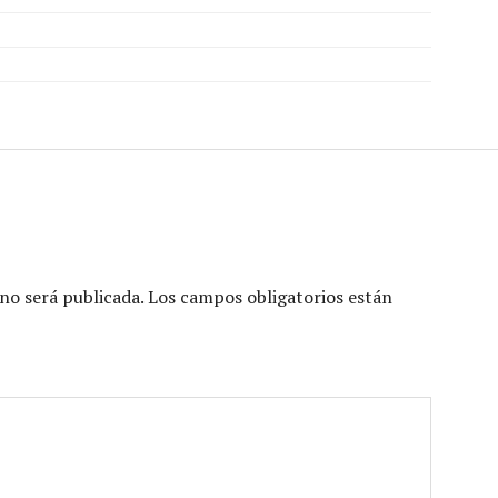
flecha
arriba/abajo
para
aumentar
o
disminuir
el
volumen.
no será publicada.
Los campos obligatorios están