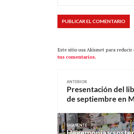
Este sitio usa Akismet para reducir
tus comentarios.
Navegación
ANTERIOR
Presentación del li
Entrada
de
anterior:
de septiembre en 
entradas
SIGUIENTE
Hegemonía y sosten
Entrada