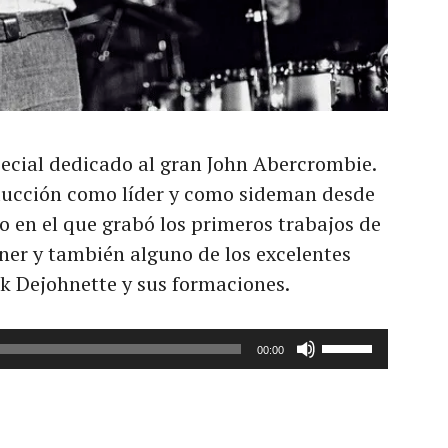
ecial dedicado al gran John Abercrombie.
ducción como líder y como sideman desde
o en el que grabó los primeros trabajos de
ner y también alguno de los excelentes
ck Dejohnette y sus formaciones.
Utiliza
00:00
las
teclas
de