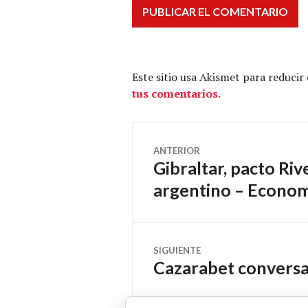
Este sitio usa Akismet para reducir
tus comentarios.
Navegación
ANTERIOR
Gibraltar, pacto Riv
Entrada
de
anterior:
argentino – Econom
entradas
SIGUIENTE
Cazarabet conversa
Entrada
siguiente: