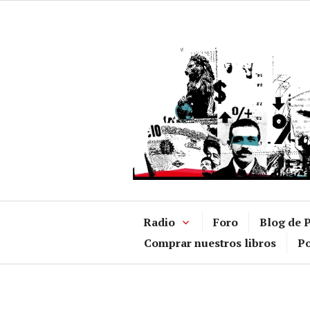
Ir
al
contenido
Radio
Foro
Blog de P
Comprar nuestros libros
Po