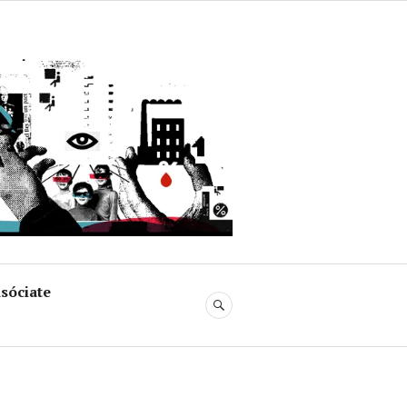
uja
sóciate
BUSCAR