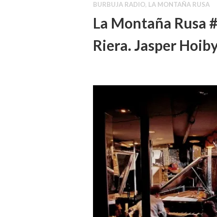
BURBUJA RADIO
,
LA MONTAÑA RUSA
La Montaña Rusa #
Riera. Jasper Hoib