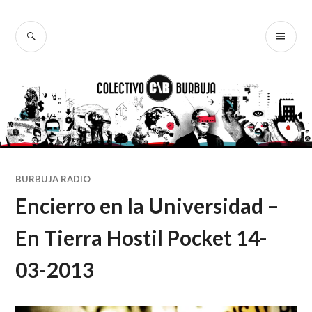
Ir
al
BUSCAR
ME
Colectivo
contenido
PR
Burbuja
BURBUJA RADIO
Encierro en la Universidad –
En Tierra Hostil Pocket 14-
03-2013