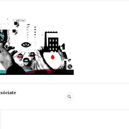
uja
sóciate
BUSCAR