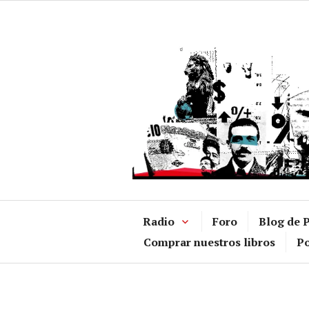
Ir
al
contenido
Radio
Foro
Blog de P
Comprar nuestros libros
Po