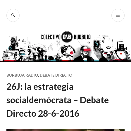
Ir
al
BUSCAR
ME
Colectivo
contenido
PR
Burbuja
BURBUJA RADIO
,
DEBATE DIRECTO
26J: la estrategia
socialdemócrata – Debate
Directo 28-6-2016