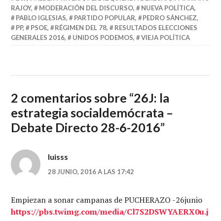
RAJOY
,
MODERACIÓN DEL DISCURSO
,
NUEVA POLÍTICA
,
PABLO IGLESIAS
,
PARTIDO POPULAR
,
PEDRO SÁNCHEZ
,
PP
,
PSOE
,
RÉGIMEN DEL 78
,
RESULTADOS ELECCIONES
GENERALES 2016
,
UNIDOS PODEMOS
,
VIEJA POLÍTICA
2 comentarios sobre “
26J: la
estrategia socialdemócrata –
Debate Directo 28-6-2016
”
luisss
28 JUNIO, 2016 A LAS 17:42
Empiezan a sonar campanas de PUCHERAZO -26junio
https://pbs.twimg.com/media/Cl7S2DSWYAERX0u.j