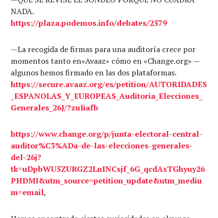
NADA.
https://plaza.podemos.info/debates/2579
—La recogida de firmas para una auditoría crece por
momentos tanto en»Avaaz» cómo en «Change.org» —
algunos hemos firmado en las dos plataformas.
https://secure.avaaz.org/es/petition/AUTORIDADES
_ESPANOLAS_Y_EUROPEAS_Auditoria_Elecciones_
Generales_26J/?zuIiafb
https://www.change.org/p/junta-electoral-central-
auditor%C3%ADa-de-las-elecciones-generales-
del-26j?
tk=uDpbWU5ZURGZ2LnINCsjf_6G_qcdAsTGhyuy26
PHDMI&utm_source=petition_update&utm_mediu
m=email
,