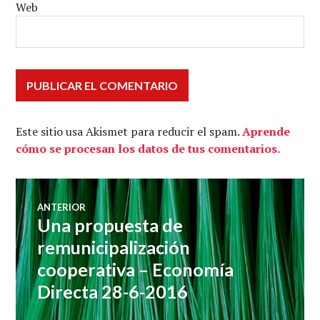
Web
Este sitio usa Akismet para reducir el spam.
Aprende
cómo se procesan los datos de tus comentarios.
Navegación
ANTERIOR
Una propuesta de
Entrada
de
anterior:
remunicipalización
cooperativa – Economía
entradas
Directa 28-6-2016