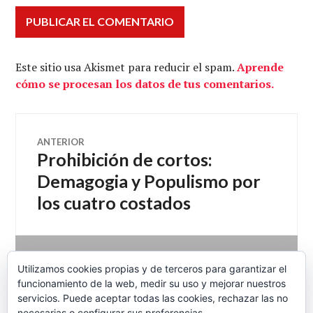
Este sitio usa Akismet para reducir el spam.
Aprende
cómo se procesan los datos de tus comentarios.
Navegación
ANTERIOR
Prohibición de cortos:
Entrada
de
anterior:
Demagogia y Populismo por
los cuatro costados
entradas
SIGUIENTE
Utilizamos cookies propias y de terceros para garantizar el
Economía Directa 26-07-
Entrada
funcionamiento de la web, medir su uso y mejorar nuestros
siguiente:
2012 Rescatados al rescate
servicios. Puede aceptar todas las cookies, rechazar las no
necesarias o configurar sus preferencias.