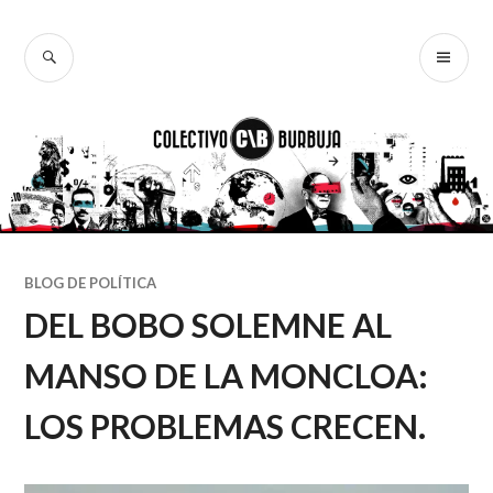
Ir
al
BUSCAR
ME
Colectivo
contenido
PR
Burbuja
BLOG DE POLÍTICA
DEL BOBO SOLEMNE AL
MANSO DE LA MONCLOA:
LOS PROBLEMAS CRECEN.