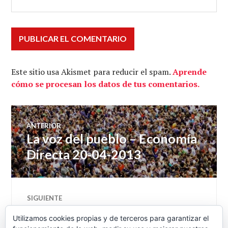
Este sitio usa Akismet para reducir el spam.
Aprende
cómo se procesan los datos de tus comentarios.
Navegación
ANTERIOR
La voz del pueblo – Economía
Entrada
de
anterior:
Directa 20-04-2013
entradas
SIGUIENTE
Discutir la configuración
Entrada
Utilizamos cookies propias y de terceros para garantizar el
siguiente:
neoliberal de lo humano