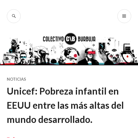
Ir
al
BUSCAR
ME
Colectivo
contenido
PR
Burbuja
NOTICIAS
Unicef: Pobreza infantil en
EEUU entre las más altas del
mundo desarrollado.