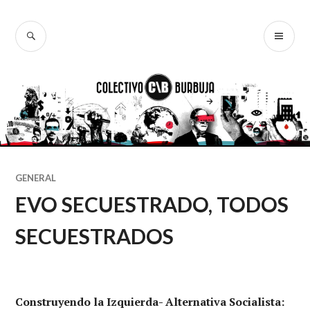
Ir
al
BUSCAR
ME
Colectivo
contenido
PR
Burbuja
GENERAL
EVO SECUESTRADO, TODOS
SECUESTRADOS
Construyendo la Izquierda- Alternativa Socialista
: